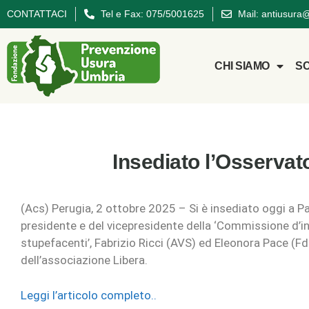
CONTATTACI
Tel e Fax: 075/5001625
Mail: antiusura
CHI SIAMO
SC
Insediato l’Osservator
(Acs) Perugia, 2 ottobre 2025 – Si è insediato oggi a Pa
presidente e del vicepresidente della ‘Commissione d’inc
stupefacenti’, Fabrizio Ricci (AVS) ed Eleonora Pace (Fd
dell’associazione Libera.
Leggi l’articolo completo..