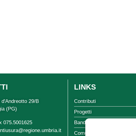
TI
LINKS
 d'Andreotto 29/B
Contributi
ia (PG)
Progetti
ax 075.5001625
Bandi
antiusura@regione.umbria.it
Comunicazioni