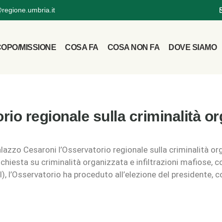
@regione.umbria.it
OPO/MISSIONE
COSA FA
COSA NON FA
DOVE SIAMO
io regionale sulla criminalità org
lazzo Cesaroni l’Osservatorio regionale sulla criminalità org
hiesta su criminalità organizzata e infiltrazioni mafiose, cor
I), l’Osservatorio ha proceduto all’elezione del presidente,