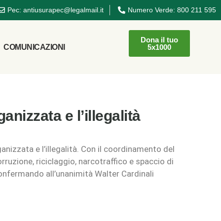
Pec: antiusurapec@legalmail.it
Numero Verde: 800 211 595
Dona il tuo
COMUNICAZIONI
5x1000
anizzata e l’illegalità
anizzata e l’illegalità. Con il coordinamento del
ruzione, riciclaggio, narcotraffico e spaccio di
 confermando all’unanimità Walter Cardinali