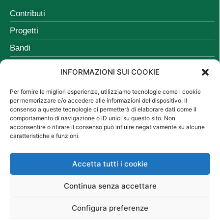
Contributi
Progetti
Bandi
Comunicazioni
INFORMAZIONI SUI COOKIE
NUMERO VERDE
Per fornire le migliori esperienze, utilizziamo tecnologie come i cookie
per memorizzare e/o accedere alle informazioni del dispositivo. Il
consenso a queste tecnologie ci permetterà di elaborare dati come il
comportamento di navigazione o ID unici su questo sito. Non
acconsentire o ritirare il consenso può influire negativamente su alcune
caratteristiche e funzioni.
Accetta tutti i cookie
Copyright © 2025 Fondazione Umbria per la prevenzione dell’Usura
Continua senza accettare
E.T.S – C.F. 94065530548
Configura preferenze
Privacy Policy
Cookies Policy
Credits